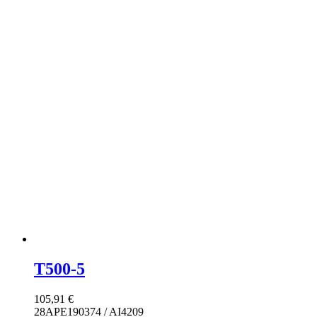
T500-5
105,91
€
28APE190374 / AI4209