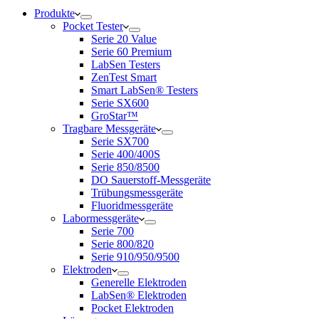
Produkte
Pocket Tester
Serie 20 Value
Serie 60 Premium
LabSen Testers
ZenTest Smart
Smart LabSen® Testers
Serie SX600
GroStar™
Tragbare Messgeräte
Serie SX700
Serie 400/400S
Serie 850/8500
DO Sauerstoff-Messgeräte
Trübungsmessgeräte
Fluoridmessgeräte
Labormessgeräte
Serie 700
Serie 800/820
Serie 910/950/9500
Elektroden
Generelle Elektroden
LabSen® Elektroden
Pocket Elektroden