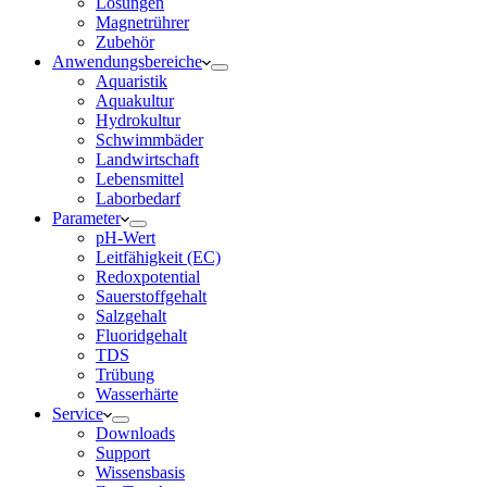
Lösungen
Magnetrührer
Zubehör
Anwendungsbereiche
Aquaristik
Aquakultur
Hydrokultur
Schwimmbäder
Landwirtschaft
Lebensmittel
Laborbedarf
Parameter
pH-Wert
Leitfähigkeit (EC)
Redoxpotential
Sauerstoffgehalt
Salzgehalt
Fluoridgehalt
TDS
Trübung
Wasserhärte
Service
Downloads
Support
Wissensbasis