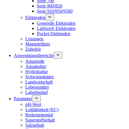
Serie 700
Serie 800/820
Serie 910/950/9500
Elektroden
Generelle Elektroden
LabSen® Elektroden
Pocket Elektroden
Lösungen
Magnetrührer
Zubehör
Anwendungsbereiche
Aquaristik
Aquakultur
Hydrokultur
Schwimmbäder
Landwirtschaft
Lebensmittel
Laborbedarf
Parameter
pH-Wert
Leitfähigkeit (EC)
Redoxpotential
Sauerstoffgehalt
Salzgehalt