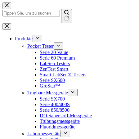
Zum
Inhalt
springen
Keine
Ergebnisse
Produkte
Pocket Tester
Serie 20 Value
Serie 60 Premium
LabSen Testers
ZenTest Smart
Smart LabSen® Testers
Serie SX600
GroStar™
Tragbare Messgeräte
Serie SX700
Serie 400/400S
Serie 850/8500
DO Sauerstoff-Messgeräte
Trübungsmessgeräte
Fluoridmessgeräte
Labormessgeräte