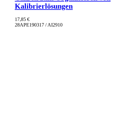
Kalibrierlösungen
17,85
€
28APE190317 / AI2910