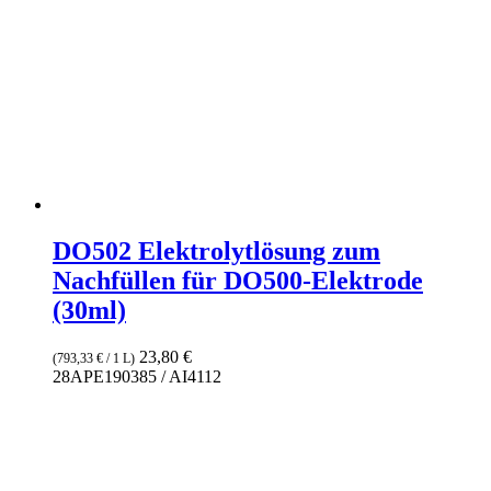
DO502 Elektrolytlösung zum
Nachfüllen für DO500-Elektrode
(30ml)
23,80
€
(
793,33
€
/ 1 L)
28APE190385 / AI4112