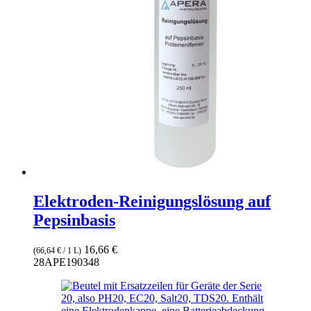
Elektroden-Reinigungslösung auf
Pepsinbasis
16,66
€
(
66,64
€
/ 1 L)
28APE190348