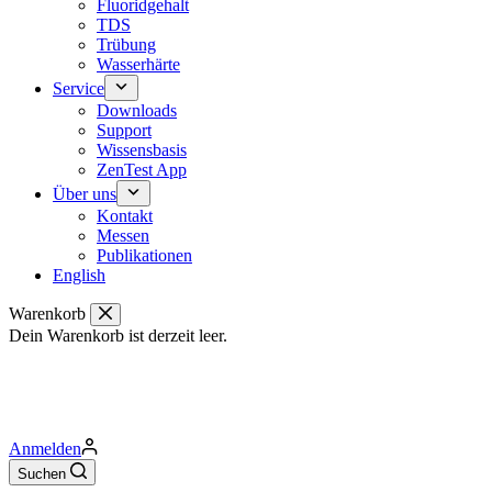
Fluoridgehalt
TDS
Trübung
Wasserhärte
Service
Downloads
Support
Wissensbasis
ZenTest App
Über uns
Kontakt
Messen
Publikationen
English
Warenkorb
Dein Warenkorb ist derzeit leer.
Anmelden
Suchen