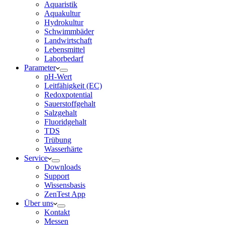
Aquaristik
Aquakultur
Hydrokultur
Schwimmbäder
Landwirtschaft
Lebensmittel
Laborbedarf
Parameter
pH-Wert
Leitfähigkeit (EC)
Redoxpotential
Sauerstoffgehalt
Salzgehalt
Fluoridgehalt
TDS
Trübung
Wasserhärte
Service
Downloads
Support
Wissensbasis
ZenTest App
Über uns
Kontakt
Messen