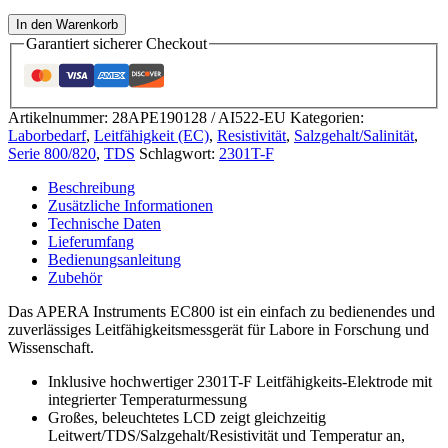
EC800
In den Warenkorb
Labor-/Tisch-
Garantiert sicherer Checkout
Leitfähigkeitsmessgerät
Menge
Artikelnummer:
28APE190128 / AI522-EU
Kategorien:
Laborbedarf
,
Leitfähigkeit (EC)
,
Resistivität
,
Salzgehalt/Salinität
,
Serie 800/820
,
TDS
Schlagwort:
2301T-F
Beschreibung
Zusätzliche Informationen
Technische Daten
Lieferumfang
Bedienungsanleitung
Zubehör
Das APERA Instruments EC800 ist ein einfach zu bedienendes und
zuverlässiges Leitfähigkeitsmessgerät für Labore in Forschung und
Wissenschaft.
Inklusive hochwertiger 2301T-F Leitfähigkeits-Elektrode mit
integrierter Temperaturmessung
Großes, beleuchtetes LCD zeigt gleichzeitig
Leitwert/TDS/Salzgehalt/Resistivität und Temperatur an,