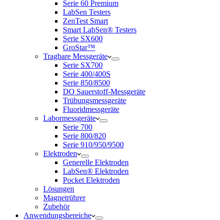
Serie 60 Premium
LabSen Testers
ZenTest Smart
Smart LabSen® Testers
Serie SX600
GroStar™
Tragbare Messgeräte
Serie SX700
Serie 400/400S
Serie 850/8500
DO Sauerstoff-Messgeräte
Trübungsmessgeräte
Fluoridmessgeräte
Labormessgeräte
Serie 700
Serie 800/820
Serie 910/950/9500
Elektroden
Generelle Elektroden
LabSen® Elektroden
Pocket Elektroden
Lösungen
Magnetrührer
Zubehör
Anwendungsbereiche