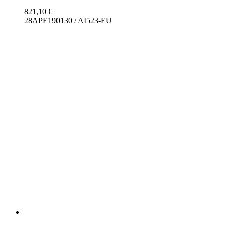
821,10
€
28APE190130 / AI523-EU