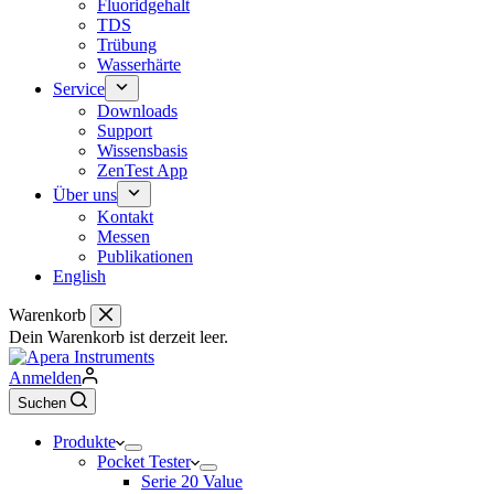
Fluoridgehalt
TDS
Trübung
Wasserhärte
Service
Downloads
Support
Wissensbasis
ZenTest App
Über uns
Kontakt
Messen
Publikationen
English
Warenkorb
Dein Warenkorb ist derzeit leer.
Anmelden
Suchen
Produkte
Pocket Tester
Serie 20 Value