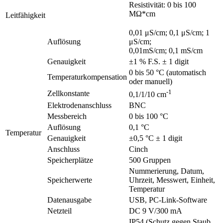
Resistivität: 0 bis 100
MΩ*cm
Leitfähigkeit
0,01 μS/cm; 0,1 μS/cm; 1
Auflösung
μS/cm;
0,01mS/cm; 0,1 mS/cm
Genauigkeit
±1 % F.S. ± 1 digit
0 bis 50 °C (automatisch
Temperaturkompensation
oder manuell)
-1
Zellkonstante
0,1/1/10 cm
Elektrodenanschluss
BNC
Messbereich
0 bis 100 °C
Auflösung
0,1 °C
Temperatur
Genauigkeit
±0,5 °C ± 1 digit
Anschluss
Cinch
Speicherplätze
500 Gruppen
Nummerierung, Datum,
Speicherwerte
Uhrzeit, Messwert, Einheit,
Temperatur
Datenausgabe
USB, PC-Link-Software
Netzteil
DC 9 V/300 mA
IP54 (Schutz gegen Staub