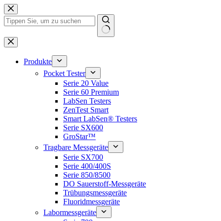
Zum
Inhalt
springen
Keine
Ergebnisse
Produkte
Pocket Tester
Serie 20 Value
Serie 60 Premium
LabSen Testers
ZenTest Smart
Smart LabSen® Testers
Serie SX600
GroStar™
Tragbare Messgeräte
Serie SX700
Serie 400/400S
Serie 850/8500
DO Sauerstoff-Messgeräte
Trübungsmessgeräte
Fluoridmessgeräte
Labormessgeräte