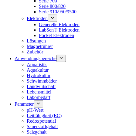
Serie 700
Serie 800/820
Serie 910/950/9500
Elektroden
Generelle Elektroden
LabSen® Elektroden
Pocket Elektroden
Lösungen
Magnetrührer
Zubehör
Anwendungsbereiche
Aquaristik
Aquakultur
Hydrokultur
Schwimmbäder
Landwirtschaft
Lebensmittel
Laborbedarf
Parameter
pH-Wert
Leitfähigkeit (EC)
Redoxpotential
Sauerstoffgehalt
Salzgehalt