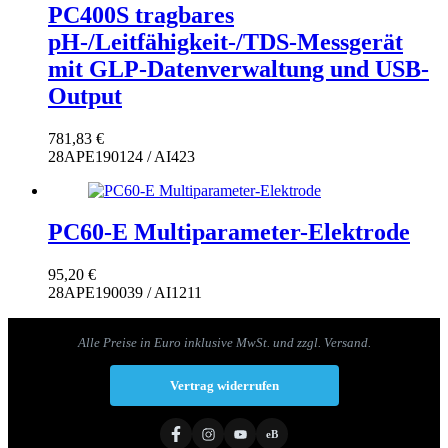
PC400S tragbares
pH-/Leitfähigkeit-/TDS-Messgerät
mit GLP-Datenverwaltung und USB-
Output
781,83
€
28APE190124 / AI423
PC60-E Multiparameter-Elektrode
95,20
€
28APE190039 / AI1211
Alle Preise in Euro inklusive MwSt. und zzgl. Versand.
Vertrag widerrufen
eB