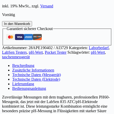
inkl. 19% MwSt., zzgl.
Versand
Vorrätig
PH60-
In den Warenkorb
HF
Garantiert sicherer Checkout
pH-
Messgerät-
Set
für
Artikelnummer:
28APE190402 / AI3729
Kategorien:
Laborbedarf
,
Flüssigkeiten
LabSen Testers
,
pH-Wert
,
Pocket Tester
Schlagwörter:
pH-Wert
,
mit
taschenmessgerät
starker
Säure
Beschreibung
oder
Zusätzliche Informationen
Flusssäure
Technische Daten (Messgerät)
Menge
Technische Daten (Elektrode)
Lieferumfang
Bedienungsanleitung
Zuverlässige Messungen mit dem tragbaren, professionellen PH60-
Messgerät, das jetzt mit der LabSen 835 ATC/pH-Elektrode
kombiniert ist. Diese leistungsstarke Kombination ermöglicht eine
besonders präzise pH-Messung in Flüssigkeiten mit starker Säure