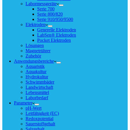
Labormessgeräte
Serie 700
Serie 800/820
Serie 910/950/9500
Elektroden
Generelle Elektroden
LabSen® Elektroden
Pocket Elektroden
Lösungen
Magnetrührer
Zubehör
Anwendungsbereiche
Aquaristik
Aquakultur
Hydrokultur
Schwimmbäder
Landwirtschaft
Lebensmittel
Laborbedarf
Parameter
pH-Wert
Leitfähigkeit (EC)
Redoxpotential
Sauerstoffgehalt
Salzgehalt