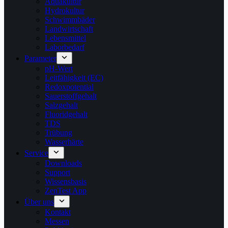
Aquakultur
Hydrokultur
Schwimmbäder
Landwirtschaft
Lebensmittel
Laborbedarf
Parameter
pH-Wert
Leitfähigkeit (EC)
Redoxpotential
Sauerstoffgehalt
Salzgehalt
Fluoridgehalt
TDS
Trübung
Wasserhärte
Service
Downloads
Support
Wissensbasis
ZenTest App
Über uns
Kontakt
Messen