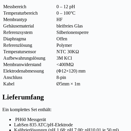
Messbereich
0 – 12 pH
Temperaturbereich
0 – 100°C
Membrantyp
HF
Gehäusematerial
bleifreies Glas
Referenzsystem
Silberionensperre
Diaphragma
Offen
Referenzlösung
Polymer
Temperatursensor
NTC 30KΩ
Aufbewahrungslösung
3M KCl
Membranwiderstand
<400MΩ
Elektrodenabmessung
(Φ12×120) mm
Anschluss
8-pin
Kabel
Ø5mm × 1m
Lieferumfang
Ein komplettes Set enthält:
PH60 Messgerät
LabSen 835 ATC/pH-Elektrode
Kalibrierlösungen (pH 1,68; pH 7,00; pH10,01 je 50 ml)