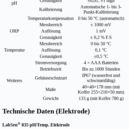
Genauigkeit
±0,01, ±1 digit
pH
Automatische 1- bis 3-
Kalibrierung
Punkt-Kalibrierung
Temperaturkompensation
0 bis 50 °C (automatisch)
Messbereich
± 1000 mV
ORP
Auflösung
1 mV
Genauigkeit
± 0,2 % F.S
Messbereich
0 bis 50 °C
Temperatur
Auflösung
0,1 °C
Genauigkeit
±0,5 °C
Stromversorgung
4 × AAA Batterien
Betriebszeit
Bis zu 1000 Stunden
IP67 (wasserfest und
Gehäuseschutzart
Weiteres
schwimmfähig)
40×40×178 mm (mit
Maße
Koffer 255×210×50 mm)
Gewicht
133 g (mit Koffer 780 g)
Technische Daten (Elektrode)
®
LabSen
835 pH/Temp. Elektrode