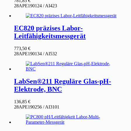
781,83
€
28APE190124 / AI423
EC820 präzises Labor-
Leitfähigkeitsmessgerät
773,50
€
28APE190134 / AI532
LabSen®211 Reguläre Glas-pH-
Elektrode, BNC
136,85
€
28APE190256 / AI3101