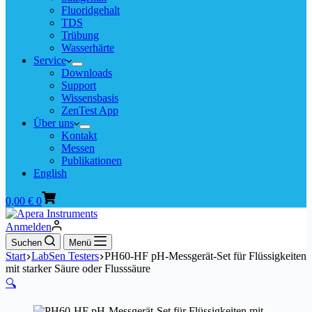
Fluoridgehalt
TDS
Trübung
Wasserhärte
Service
Downloads
Support
Wissensbasis
ZenTest App
Über uns
Kontakt
Messen
Publikationen
English
Warenkorb
0,00
€
0
Anmelden
Suchen
Menü
Start
LabSen Testers
PH60-HF pH-Messgerät-Set für Flüssigkeiten
mit starker Säure oder Flusssäure
🔍