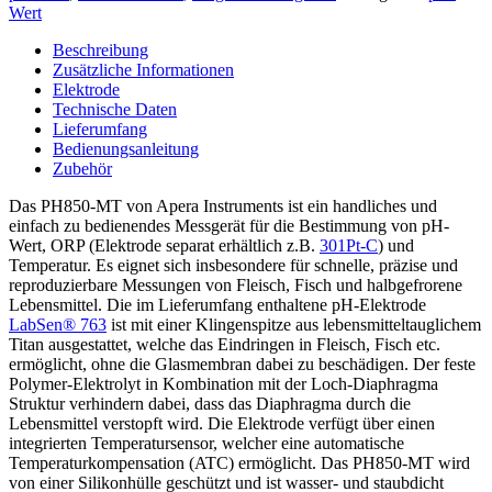
Fisch
Wert
Menge
Beschreibung
Zusätzliche Informationen
Elektrode
Technische Daten
Lieferumfang
Bedienungsanleitung
Zubehör
Das PH850-MT von Apera Instruments ist ein handliches und
einfach zu bedienendes Messgerät für die Bestimmung von pH-
Wert, ORP (Elektrode separat erhältlich z.B.
301Pt-C
) und
Temperatur. Es eignet sich insbesondere für schnelle, präzise und
reproduzierbare Messungen von Fleisch, Fisch und halbgefrorene
Lebensmittel. Die im Lieferumfang enthaltene pH-Elektrode
LabSen® 763
ist mit einer Klingenspitze aus lebensmitteltauglichem
Titan ausgestattet, welche das Eindringen in Fleisch, Fisch etc.
ermöglicht, ohne die Glasmembran dabei zu beschädigen. Der feste
Polymer-Elektrolyt in Kombination mit der Loch-Diaphragma
Struktur verhindern dabei, dass das Diaphragma durch die
Lebensmittel verstopft wird. Die Elektrode verfügt über einen
integrierten Temperatursensor, welcher eine automatische
Temperaturkompensation (ATC) ermöglicht. Das PH850-MT wird
von einer Silikonhülle geschützt und ist wasser- und staubdicht