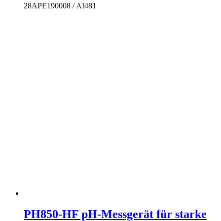
28APE190008 / AI481
PH850-HF pH-Messgerät für starke