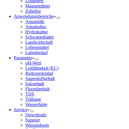
Lösungen
Magnetrührer
Zubehör
Anwendungsbereiche
Aquaristik
Aquakultur
Hydrokultur
Schwimmbäder
Landwirtschaft
Lebensmittel
Laborbedarf
Parameter
pH-Wert
Leitfähigkeit (EC)
Redoxpotential
Sauerstoffgehalt
Salzgehalt
Fluoridgehalt
TDS
Trübung
Wasserhärte
Service
Downloads
Support
Wissensbasis