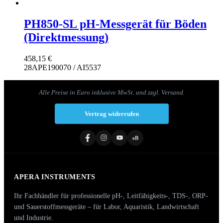
PH850-SL pH-Messgerät für Böden
(Direktmessung)
458,15
€
28APE190070 / AI5537
Alle Preise in Euro inklusive MwSt. und zzgl. Versand.
Vertrag widerrufen
eB
APERA INSTRUMENTS
Ihr Fachhändler für professionelle pH-, Leitfähigkeits-, TDS-, ORP-
und Sauerstoffmessgeräte – für Labor, Aquaristik, Landwirtschaft
und Industrie.