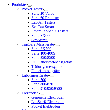
Produkte
Pocket Tester
Serie 20 Value
Serie 60 Premium
LabSen Testers
ZenTest Smart
Smart LabSen® Testers
Serie SX600
GroStar™
Tragbare Messgeräte
Serie SX700
Serie 400/400S
Serie 850/8500
DO Sauerstoff-Messgeräte
Trübungsmessgeräte
Fluoridmessgeräte
Labormessgeräte
Serie 700
Serie 800/820
Serie 910/950/9500
Elektroden
Generelle Elektroden
LabSen® Elektroden
Pocket Elektroden