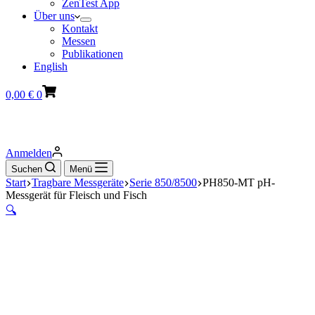
ZenTest App
Über uns
Kontakt
Messen
Publikationen
English
Warenkorb
0,00
€
0
Anmelden
Suchen
Menü
Start
Tragbare Messgeräte
Serie 850/8500
PH850-MT pH-
Messgerät für Fleisch und Fisch
🔍