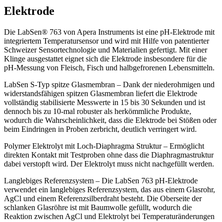
Elektrode
Die LabSen® 763 von Apera Instruments ist eine pH-Elektrode mit
integriertem Temperatursensor und wird mit Hilfe von patentierter
Schweizer Sensortechnologie und Materialien gefertigt. Mit einer
Klinge ausgestattet eignet sich die Elektrode insbesondere für die
pH-Messung von Fleisch, Fisch und halbgefrorenen Lebensmitteln.
LabSen S-Typ spitze Glasmembran – Dank der niederohmigen und
widerstandsfähigen spitzen Glasmembran liefert die Elektrode
vollständig stabilisierte Messwerte in 15 bis 30 Sekunden und ist
dennoch bis zu 10-mal robuster als herkömmliche Produkte,
wodurch die Wahrscheinlichkeit, dass die Elektrode bei Stößen oder
beim Eindringen in Proben zerbricht, deutlich verringert wird.
Polymer Elektrolyt mit Loch-Diaphragma Struktur – Ermöglicht
direkten Kontakt mit Testproben ohne dass die Diaphragmastruktur
dabei verstopft wird. Der Elektrolyt muss nicht nachgefüllt werden.
Langlebiges Referenzsystem – Die LabSen 763 pH-Elektrode
verwendet ein langlebiges Referenzsystem, das aus einem Glasrohr,
AgCl und einem Referenzsilberdraht besteht. Die Oberseite der
schlanken Glasröhre ist mit Baumwolle gefüllt, wodurch die
Reaktion zwischen AgCl und Elektrolyt bei Temperaturänderungen