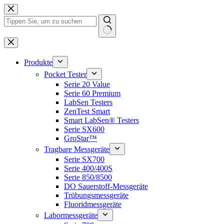
Zum
Inhalt
springen
Keine
Ergebnisse
Produkte
Pocket Tester
Serie 20 Value
Serie 60 Premium
LabSen Testers
ZenTest Smart
Smart LabSen® Testers
Serie SX600
GroStar™
Tragbare Messgeräte
Serie SX700
Serie 400/400S
Serie 850/8500
DO Sauerstoff-Messgeräte
Trübungsmessgeräte
Fluoridmessgeräte
Labormessgeräte