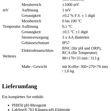
Messbereich
±1000 mV
mV
Auflösung
1 mV
Genauigkeit
±0,2 % F.S. ± 1 digit
Messbereich
0 bis 100 °C
Temperatur
Auflösung
0,1 °C
Genauigkeit
±0,5 °C ±1 digit
Stromversorgung
3 x AA-Batterien
Gehäuseschutzart
IP57
BNC (für pH und ORP),
Elektrodenanschluss
RCA (für Temperatur)
Weiteres
88×170×33 mm / 313 g
Maße / Gewicht
mit Koffer: 360×270×76 mm
/ 1,6 kg
Lieferumfang
Ein komplettes Set enthält:
PH850 pH-Messgerät
LabSen® 763 Klingen-pH-Elektrode