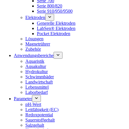
Serie 700
Serie 800/820
Serie 910/950/9500
Elektroden
Generelle Elektroden
LabSen® Elektroden
Pocket Elektroden
Lösungen
Magnetrührer
Zubehör
Anwendungsbereiche
Aquaristik
Aquakultur
Hydrokultur
Schwimmbäder
Landwirtschaft
Lebensmittel
Laborbedarf
Parameter
pH-Wert
Leitfähigkeit (EC)
Redoxpotential
Sauerstoffgehalt
Salzgehalt