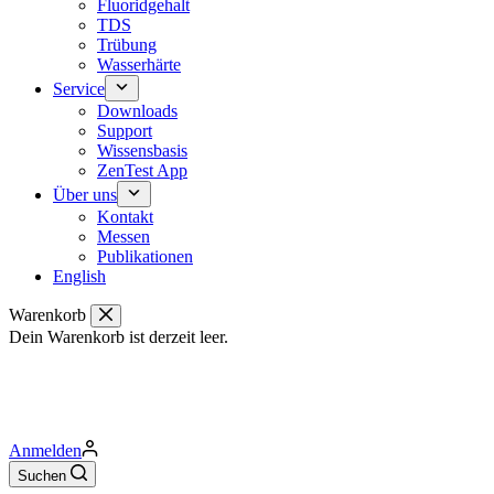
Fluoridgehalt
TDS
Trübung
Wasserhärte
Service
Downloads
Support
Wissensbasis
ZenTest App
Über uns
Kontakt
Messen
Publikationen
English
Warenkorb
Dein Warenkorb ist derzeit leer.
Anmelden
Suchen