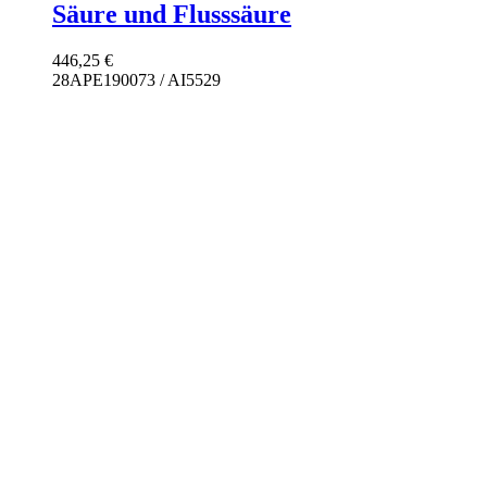
Säure und Flusssäure
446,25
€
28APE190073 / AI5529