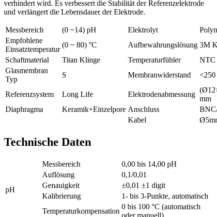
verhindert wird. Es verbessert die Stabilität der Referenzelektrode
und verlängert die Lebensdauer der Elektrode.
Messbereich
(0 ~14) pH
Elektrolyt
Poly
Empfohlene
(0 ~ 80) °C
Aufbewahrungslösung
3M K
Einsatztemperatur
Schaftmaterial
Titan Klinge
Temperaturfühler
NTC
Glasmembran
S
Membranwiderstand
<250
Typ
(Ø12
Referenzsystem
Long Life
Elektrodenabmessung
mm
Diaphragma
Keramik+Einzelpore
Anschluss
BNC
Kabel
Ø5m
Technische Daten
Messbereich
0,00 bis 14,00 pH
Auflösung
0,1/0,01
Genauigkeit
±0,01 ±1 digit
pH
Kalibrierung
1- bis 3-Punkte, automatisch
0 bis 100 °C (automatisch
Temperaturkompensation
oder manuell)