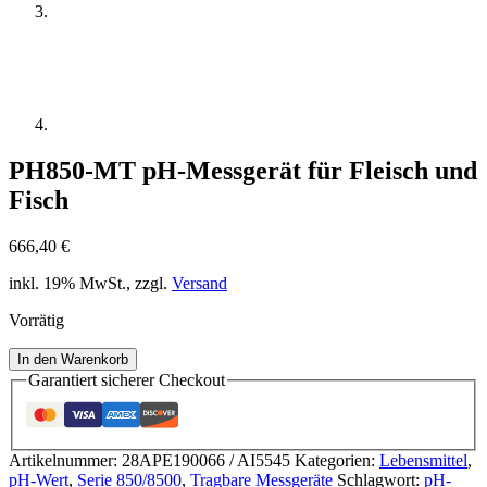
PH850-MT pH-Messgerät für Fleisch und
Fisch
666,40
€
inkl. 19% MwSt., zzgl.
Versand
Vorrätig
PH850-
In den Warenkorb
MT
Garantiert sicherer Checkout
pH-
Messgerät
für
Fleisch
Artikelnummer:
28APE190066 / AI5545
Kategorien:
Lebensmittel
,
und
pH-Wert
,
Serie 850/8500
,
Tragbare Messgeräte
Schlagwort:
pH-