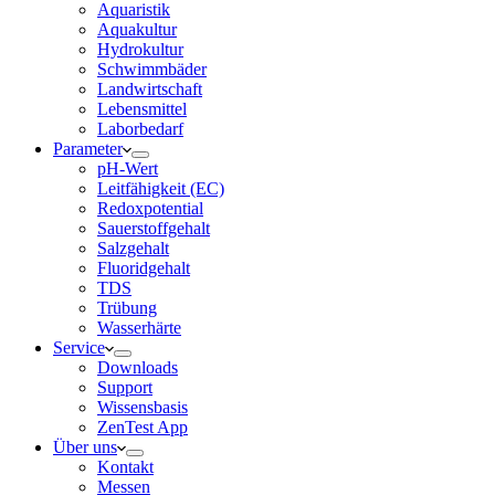
Aquaristik
Aquakultur
Hydrokultur
Schwimmbäder
Landwirtschaft
Lebensmittel
Laborbedarf
Parameter
pH-Wert
Leitfähigkeit (EC)
Redoxpotential
Sauerstoffgehalt
Salzgehalt
Fluoridgehalt
TDS
Trübung
Wasserhärte
Service
Downloads
Support
Wissensbasis
ZenTest App
Über uns
Kontakt
Messen