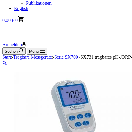
Publikationen
English
Warenkorb
0,00
€
0
Anmelden
Suchen
Menü
Start
Tragbare Messgeräte
Serie SX700
SX731 tragbares pH-/ORP-/L
🔍