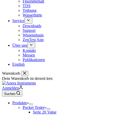
Fluoridgehalt
TDS
Trübung
Wasserhärte
Service
Downloads
Support
Wissensbasis
ZenTest App
Über uns
Kontakt
Messen
Publikationen
English
Warenkorb
Dein Warenkorb ist derzeit leer.
Anmelden
Suchen
Produkte
Pocket Tester
Serie 20 Value