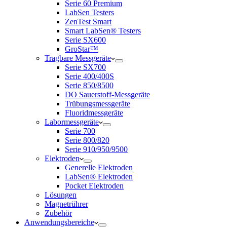
Serie 60 Premium
LabSen Testers
ZenTest Smart
Smart LabSen® Testers
Serie SX600
GroStar™
Tragbare Messgeräte
Serie SX700
Serie 400/400S
Serie 850/8500
DO Sauerstoff-Messgeräte
Trübungsmessgeräte
Fluoridmessgeräte
Labormessgeräte
Serie 700
Serie 800/820
Serie 910/950/9500
Elektroden
Generelle Elektroden
LabSen® Elektroden
Pocket Elektroden
Lösungen
Magnetrührer
Zubehör
Anwendungsbereiche