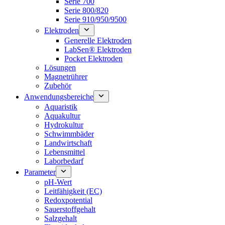
Serie 700
Serie 800/820
Serie 910/950/9500
Elektroden
Generelle Elektroden
LabSen® Elektroden
Pocket Elektroden
Lösungen
Magnetrührer
Zubehör
Anwendungsbereiche
Aquaristik
Aquakultur
Hydrokultur
Schwimmbäder
Landwirtschaft
Lebensmittel
Laborbedarf
Parameter
pH-Wert
Leitfähigkeit (EC)
Redoxpotential
Sauerstoffgehalt
Salzgehalt