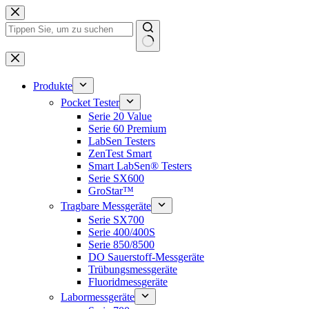
Zum
Inhalt
springen
Keine
Ergebnisse
Produkte
Pocket Tester
Serie 20 Value
Serie 60 Premium
LabSen Testers
ZenTest Smart
Smart LabSen® Testers
Serie SX600
GroStar™
Tragbare Messgeräte
Serie SX700
Serie 400/400S
Serie 850/8500
DO Sauerstoff-Messgeräte
Trübungsmessgeräte
Fluoridmessgeräte
Labormessgeräte