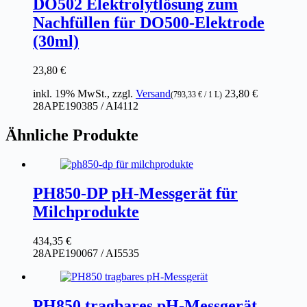
DO502 Elektrolytlösung zum
Nachfüllen für DO500-Elektrode
(30ml)
23,80
€
inkl. 19% MwSt., zzgl.
Versand
23,80
€
(
793,33
€
/ 1 L)
28APE190385 / AI4112
Ähnliche Produkte
PH850-DP pH-Messgerät für
Milchprodukte
434,35
€
28APE190067 / AI5535
PH850 tragbares pH-Messgerät