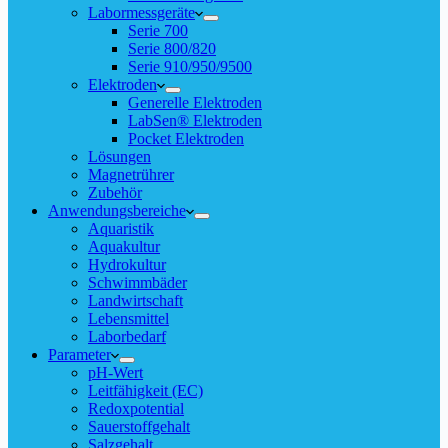
Labormessgeräte
Serie 700
Serie 800/820
Serie 910/950/9500
Elektroden
Generelle Elektroden
LabSen® Elektroden
Pocket Elektroden
Lösungen
Magnetrührer
Zubehör
Anwendungsbereiche
Aquaristik
Aquakultur
Hydrokultur
Schwimmbäder
Landwirtschaft
Lebensmittel
Laborbedarf
Parameter
pH-Wert
Leitfähigkeit (EC)
Redoxpotential
Sauerstoffgehalt
Salzgehalt