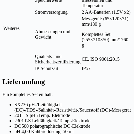
Speicherwerte
Messeinheit und
Temperatur
Stromversorgung
2 AA-Batterien (1.5V x2)
Messgerät: (65×120×31)
mm/180 g
Weiteres
Abmessungen und
Komplettes Set:
Gewicht
(255×210×50) mm/1760
g
Qualitäts- und
CE, ISO 9001:2015
Sicherheitszertifizierung
IP-Schutzart
IP57
Lieferumfang
Ein komplettes Set enthält:
SX736 pH-/Leitfähigkeit
(EC)-/TDS-/Salinität-/Resistivität-/Sauerstoff (DO)-Messgerät
201T-S pH-/Temp.-Elektrode
2301T-S Leitfähigkeit-/Temp.-Elektrode
DO500 polarographische DO-Elektrode
pH 4,00 Kalibrierlösung, 50 ml