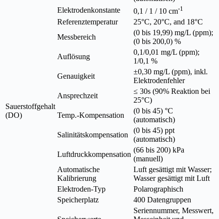
-1
Elektrodenkonstante
0,1 / 1 / 10 cm
Referenztemperatur
25°C, 20°C, and 18°C
(0 bis 19,99) mg/L (ppm);
Messbereich
(0 bis 200,0) %
0,1/0,01 mg/L (ppm);
Auflösung
1/0,1 %
±0,30 mg/L (ppm), inkl.
Genauigkeit
Elektrodenfehler
≤ 30s (90% Reaktion bei
Ansprechzeit
25°C)
Sauerstoffgehalt
(0 bis 45) °C
(DO)
Temp.-Kompensation
(automatisch)
(0 bis 45) ppt
Salinitätskompensation
(automatisch)
(66 bis 200) kPa
Luftdruckkompensation
(manuell)
Automatische
Luft gesättigt mit Wasser;
Kalibrierung
Wasser gesättigt mit Luft
Elektroden-Typ
Polarographisch
Speicherplatz
400 Datengruppen
Seriennummer, Messwert,