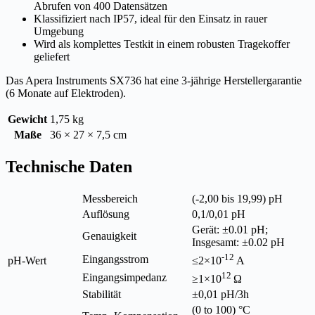
Abrufen von 400 Datensätzen
Klassifiziert nach IP57, ideal für den Einsatz in rauer
Umgebung
Wird als komplettes Testkit in einem robusten Tragekoffer
geliefert
Das Apera Instruments SX736 hat eine 3-jährige Herstellergarantie
(6 Monate auf Elektroden).
Gewicht
1,75 kg
Maße
36 × 27 × 7,5 cm
Technische Daten
Messbereich
(-2,00 bis 19,99) pH
Auflösung
0,1/0,01 pH
Gerät: ±0.01 pH;
Genauigkeit
Insgesamt: ±0.02 pH
-12
Eingangsstrom
pH-Wert
≤2×10
A
12
Eingangsimpedanz
≥1×10
Ω
Stabilität
±0,01 pH/3h
(0 to 100) °C