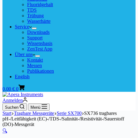
Fluoridgehalt
TDS
Trübung
Wasserhärte
Service
Downloads
Support
Wissensbasis
ZenTest App
Über uns
Kontakt
Messen
Publikationen
English
Warenkorb
0,00
€
0
Anmelden
Suchen
Menü
Start
Tragbare Messgeräte
Serie SX700
SX736 tragbares
pH-/Leitfähigkeit (EC)-/TDS-/Salinität-/Resistivität-/Sauerstoff
(DO)-Messgerät
🔍