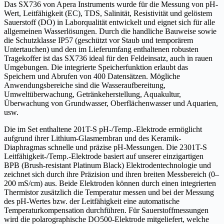
Das SX736 von Apera Instruments wurde für die Messung von pH-
Wert, Leitfähigkeit (EC), TDS, Salinität, Resistivität und gelöstem
Sauerstoff (DO) in Laborqualität entwickelt und eignet sich für alle
allgemeinen Wasserlösungen. Durch die handliche Bauweise sowie
die Schutzklasse IP57 (geschützt vor Staub und temporärem
Untertauchen) und den im Lieferumfang enthaltenen robusten
Tragekoffer ist das SX736 ideal für den Feldeinsatz, auch in rauen
Umgebungen. Die integrierte Speicherfunktion erlaubt das
Speichern und Abrufen von 400 Datensätzen. Mögliche
Anwendungsbereiche sind die Wasseraufbereitung,
Umweltüberwachung, Getränkeherstellung, Aquakultur,
Überwachung von Grundwasser, Oberflächenwasser und Aquarien,
usw.
Die im Set enthaltene 201T-S pH-/Temp.-Elektrode ermöglicht
aufgrund ihrer Lithium-Glasmembran und des Keramik-
Diaphragmas schnelle und präzise pH-Messungen. Die 2301T-S
Leitfähigkeit-/Temp.-Elektrode basiert auf unserer einzigartigen
BPB (Brush-resistant Platinum Black) Elektrodentechnologie und
zeichnet sich durch ihre Präzision und ihren breiten Messbereich (0–
200 mS/cm) aus. Beide Elektroden können durch einen integrierten
Thermistor zusätzlich die Temperatur messen und bei der Messung
des pH-Wertes bzw. der Leitfähigkeit eine automatische
Temperaturkompensation durchführen. Für Sauerstoffmessungen
wird die polarographische DO500-Elektrode mitgeliefert, welche