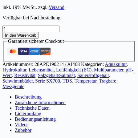
inkl. 19% MwSt., zzgl.
Versand
Verfügbar bei Nachbestellung
SX736
tragbares
In den Warenkorb
pH-/Leitfähigkeit
Garantiert sicherer Checkout
(EC)-/TDS-/Salinität-/Resistivität-/Sauerstoff
(DO)-
Messgerät
Menge
Artikelnummer:
28APE190214 / AI468
Kategorien:
Aquakultur
,
Hydrokultur
,
Lebensmittel
,
Leitfähigkeit (EC)
,
Multiparameter
,
pH-
Wert
,
Resistivität
,
Salzgehalt/Salinität
,
Sauerstoffgehalt
,
Schwimmbäder
,
Serie SX700
,
TDS
,
Temperatur
,
Tragbare
Messgeräte
Beschreibung
Zusätzliche Informationen
Technische Daten
Lieferumfang
Bedienungsanleitung
Videos
Zubehör