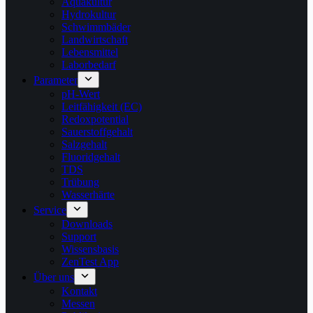
Aquakultur
Hydrokultur
Schwimmbäder
Landwirtschaft
Lebensmittel
Laborbedarf
Parameter
pH-Wert
Leitfähigkeit (EC)
Redoxpotential
Sauerstoffgehalt
Salzgehalt
Fluoridgehalt
TDS
Trübung
Wasserhärte
Service
Downloads
Support
Wissensbasis
ZenTest App
Über uns
Kontakt
Messen