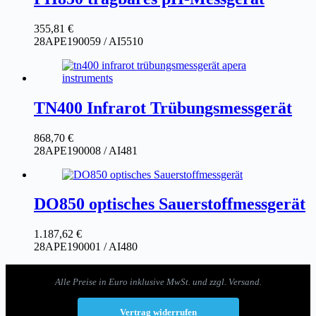
355,81
€
28APE190059 / AI5510
TN400 Infrarot Trübungsmessgerät
868,70
€
28APE190008 / AI481
DO850 optisches Sauerstoffmessgerät
1.187,62
€
28APE190001 / AI480
Alle Preise in Euro inklusive MwSt. und zzgl. Versand.
Vertrag widerrufen