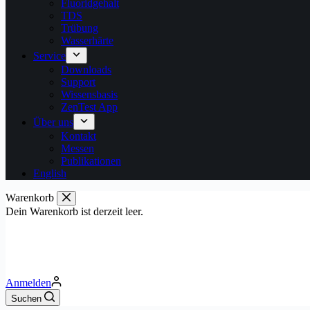
Fluoridgehalt
TDS
Trübung
Wasserhärte
Service
Downloads
Support
Wissensbasis
ZenTest App
Über uns
Kontakt
Messen
Publikationen
English
Warenkorb
Dein Warenkorb ist derzeit leer.
Anmelden
Suchen