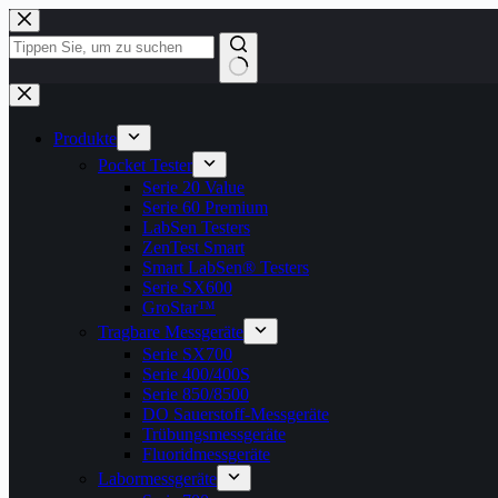
Zum
Inhalt
springen
Keine
Ergebnisse
Produkte
Pocket Tester
Serie 20 Value
Serie 60 Premium
LabSen Testers
ZenTest Smart
Smart LabSen® Testers
Serie SX600
GroStar™
Tragbare Messgeräte
Serie SX700
Serie 400/400S
Serie 850/8500
DO Sauerstoff-Messgeräte
Trübungsmessgeräte
Fluoridmessgeräte
Labormessgeräte