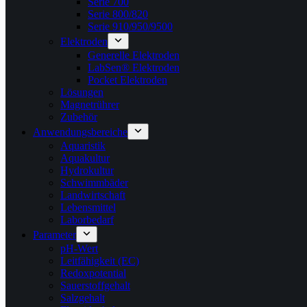
Serie 700
Serie 800/820
Serie 910/950/9500
Elektroden
Generelle Elektroden
LabSen® Elektroden
Pocket Elektroden
Lösungen
Magnetrührer
Zubehör
Anwendungsbereiche
Aquaristik
Aquakultur
Hydrokultur
Schwimmbäder
Landwirtschaft
Lebensmittel
Laborbedarf
Parameter
pH-Wert
Leitfähigkeit (EC)
Redoxpotential
Sauerstoffgehalt
Salzgehalt