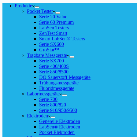
Produkte
Pocket Tester
Serie 20 Value
Serie 60 Premium
LabSen Testers
ZenTest Smart
Smart LabSen® Testers
Serie SX600
GroStar™
Tragbare Messgeräte
Serie SX700
Serie 400/400S
Serie 850/8500
DO Sauerstoff-Messgeräte
Trübungsmessgeräte
Fluoridmessgeräte
Labormessgeräte
Serie 700
Serie 800/820
Serie 910/950/9500
Elektroden
Generelle Elektroden
LabSen® Elektroden
Pocket Elektroden