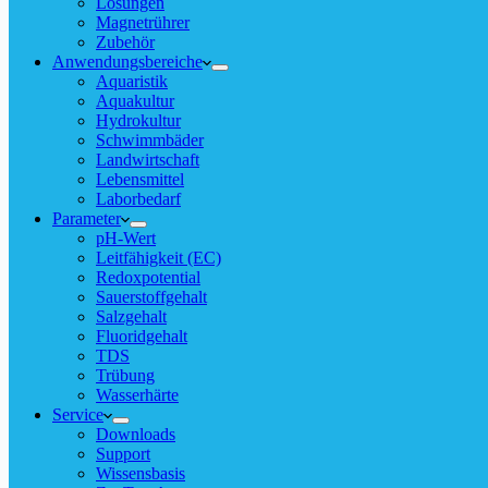
Lösungen
Magnetrührer
Zubehör
Anwendungsbereiche
Aquaristik
Aquakultur
Hydrokultur
Schwimmbäder
Landwirtschaft
Lebensmittel
Laborbedarf
Parameter
pH-Wert
Leitfähigkeit (EC)
Redoxpotential
Sauerstoffgehalt
Salzgehalt
Fluoridgehalt
TDS
Trübung
Wasserhärte
Service
Downloads
Support
Wissensbasis