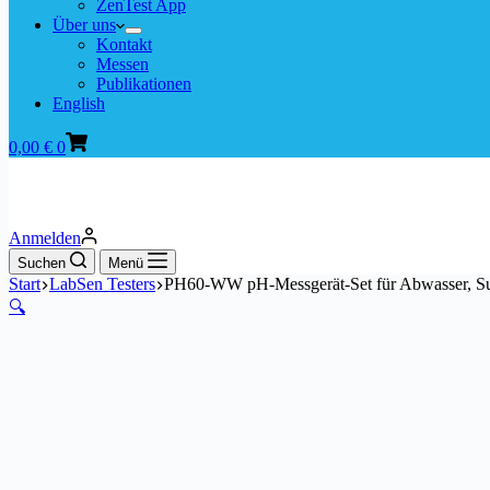
ZenTest App
Über uns
Kontakt
Messen
Publikationen
English
Warenkorb
0,00
€
0
Anmelden
Suchen
Menü
Start
LabSen Testers
PH60-WW pH-Messgerät-Set für Abwasser, Su
🔍