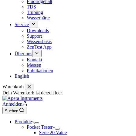
Fluoridgehalt
TDS
Trübung
Wasserhärte
Service
Downloads
Support
Wissensbasis
ZenTest App
Über uns
Kontakt
Messen
Publikationen
English
Warenkorb
Dein Warenkorb ist derzeit leer.
Anmelden
Suchen
Produkte
Pocket Tester
Serie 20 Value