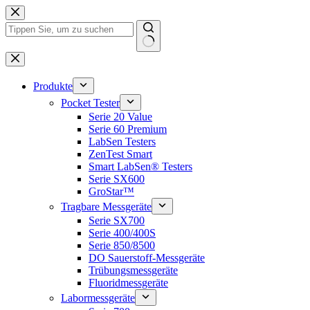
Zum
Inhalt
springen
Keine
Ergebnisse
Produkte
Pocket Tester
Serie 20 Value
Serie 60 Premium
LabSen Testers
ZenTest Smart
Smart LabSen® Testers
Serie SX600
GroStar™
Tragbare Messgeräte
Serie SX700
Serie 400/400S
Serie 850/8500
DO Sauerstoff-Messgeräte
Trübungsmessgeräte
Fluoridmessgeräte
Labormessgeräte