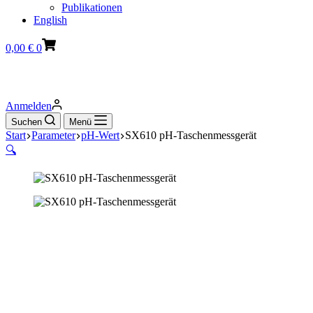
Publikationen
English
Warenkorb
0,00
€
0
Anmelden
Suchen
Menü
Start
Parameter
pH-Wert
SX610 pH-Taschenmessgerät
🔍