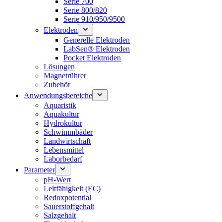
Serie 700
Serie 800/820
Serie 910/950/9500
Elektroden
Generelle Elektroden
LabSen® Elektroden
Pocket Elektroden
Lösungen
Magnetrührer
Zubehör
Anwendungsbereiche
Aquaristik
Aquakultur
Hydrokultur
Schwimmbäder
Landwirtschaft
Lebensmittel
Laborbedarf
Parameter
pH-Wert
Leitfähigkeit (EC)
Redoxpotential
Sauerstoffgehalt
Salzgehalt