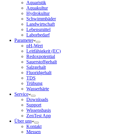
Aquaristik
Aquakultur
Hydrokultur
Schwimmbäder
Landwirtschaft
Lebensmittel
Laborbedarf
Parameter
pH-Wert
Leitfähigkeit (EC)
Redoxpotential
Sauerstoffgehalt
Salzgehalt
Fluoridgehalt
TDS
Trübung
Wasserhärte
Service
Downloads
Support
Wissensbasis
ZenTest App
Über uns
Kontakt
Messen