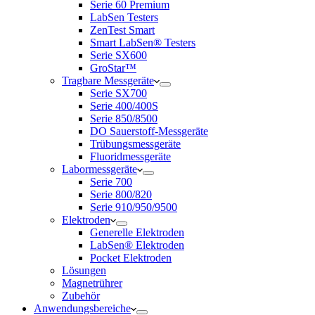
Serie 60 Premium
LabSen Testers
ZenTest Smart
Smart LabSen® Testers
Serie SX600
GroStar™
Tragbare Messgeräte
Serie SX700
Serie 400/400S
Serie 850/8500
DO Sauerstoff-Messgeräte
Trübungsmessgeräte
Fluoridmessgeräte
Labormessgeräte
Serie 700
Serie 800/820
Serie 910/950/9500
Elektroden
Generelle Elektroden
LabSen® Elektroden
Pocket Elektroden
Lösungen
Magnetrührer
Zubehör
Anwendungsbereiche