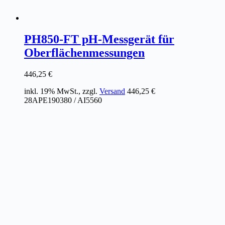
PH850-FT pH-Messgerät für
Oberflächenmessungen
446,25
€
inkl. 19% MwSt., zzgl.
Versand
446,25
€
28APE190380 / AI5560