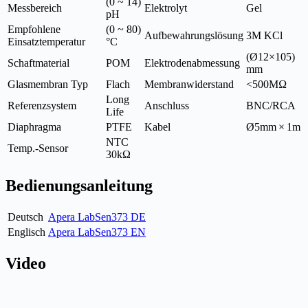
(0 ~ 14)
Messbereich
Elektrolyt
Gel
pH
Empfohlene
(0 ~ 80)
Aufbewahrungslösung
3M KCl
Einsatztemperatur
°C
(Ø12×105)
Schaftmaterial
POM
Elektrodenabmessung
mm
Glasmembran Typ
Flach
Membranwiderstand
<500MΩ
Long
Referenzsystem
Anschluss
BNC/RCA
Life
Diaphragma
PTFE
Kabel
Ø5mm × 1m
NTC
Temp.-Sensor
30kΩ
Bedienungsanleitung
Deutsch
Apera LabSen373 DE
Englisch
Apera LabSen373 EN
Video