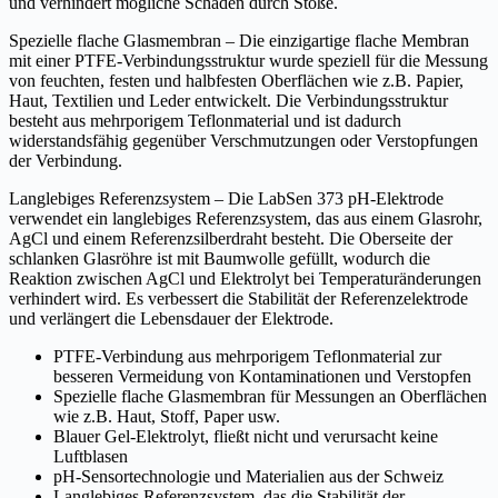
und verhindert mögliche Schäden durch Stöße.
Spezielle flache Glasmembran – Die einzigartige flache Membran
mit einer PTFE-Verbindungsstruktur wurde speziell für die Messung
von feuchten, festen und halbfesten Oberflächen wie z.B. Papier,
Haut, Textilien und Leder entwickelt. Die Verbindungsstruktur
besteht aus mehrporigem Teflonmaterial und ist dadurch
widerstandsfähig gegenüber Verschmutzungen oder Verstopfungen
der Verbindung.
Langlebiges Referenzsystem – Die LabSen 373 pH-Elektrode
verwendet ein langlebiges Referenzsystem, das aus einem Glasrohr,
AgCl und einem Referenzsilberdraht besteht. Die Oberseite der
schlanken Glasröhre ist mit Baumwolle gefüllt, wodurch die
Reaktion zwischen AgCl und Elektrolyt bei Temperaturänderungen
verhindert wird. Es verbessert die Stabilität der Referenzelektrode
und verlängert die Lebensdauer der Elektrode.
PTFE-Verbindung aus mehrporigem Teflonmaterial zur
besseren Vermeidung von Kontaminationen und Verstopfen
Spezielle flache Glasmembran für Messungen an Oberflächen
wie z.B. Haut, Stoff, Paper usw.
Blauer Gel-Elektrolyt, fließt nicht und verursacht keine
Luftblasen
pH-Sensortechnologie und Materialien aus der Schweiz
Langlebiges Referenzsystem, das die Stabilität der