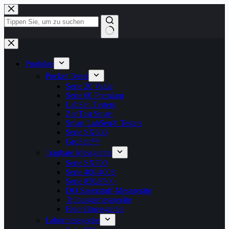
Zum
Inhalt
springen
Keine
Ergebnisse
Produkte
Pocket Tester
Serie 20 Value
Serie 60 Premium
LabSen Testers
ZenTest Smart
Smart LabSen® Testers
Serie SX600
GroStar™
Tragbare Messgeräte
Serie SX700
Serie 400/400S
Serie 850/8500
DO Sauerstoff-Messgeräte
Trübungsmessgeräte
Fluoridmessgeräte
Labormessgeräte