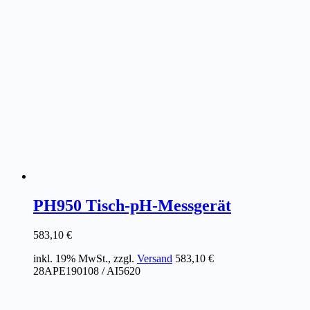
PH950 Tisch-pH-Messgerät
583,10
€
inkl. 19% MwSt., zzgl.
Versand
583,10
€
28APE190108 / AI5620