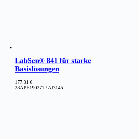
LabSen® 841 für starke
Basislösungen
177,31
€
28APE190271 / AI3145