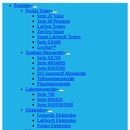
Produkte
Pocket Tester
Serie 20 Value
Serie 60 Premium
LabSen Testers
ZenTest Smart
Smart LabSen® Testers
Serie SX600
GroStar™
Tragbare Messgeräte
Serie SX700
Serie 400/400S
Serie 850/8500
DO Sauerstoff-Messgeräte
Trübungsmessgeräte
Fluoridmessgeräte
Labormessgeräte
Serie 700
Serie 800/820
Serie 910/950/9500
Elektroden
Generelle Elektroden
LabSen® Elektroden
Pocket Elektroden