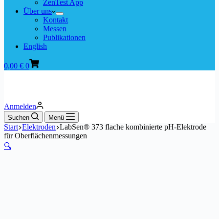
ZenTest App
Über uns
Kontakt
Messen
Publikationen
English
Warenkorb
0,00
€
0
Anmelden
Suchen
Menü
Start
Elektroden
LabSen® 373 flache kombinierte pH-Elektrode
für Oberflächenmessungen
🔍