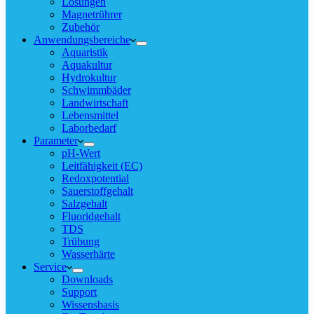
Lösungen
Magnetrührer
Zubehör
Anwendungsbereiche
Aquaristik
Aquakultur
Hydrokultur
Schwimmbäder
Landwirtschaft
Lebensmittel
Laborbedarf
Parameter
pH-Wert
Leitfähigkeit (EC)
Redoxpotential
Sauerstoffgehalt
Salzgehalt
Fluoridgehalt
TDS
Trübung
Wasserhärte
Service
Downloads
Support
Wissensbasis