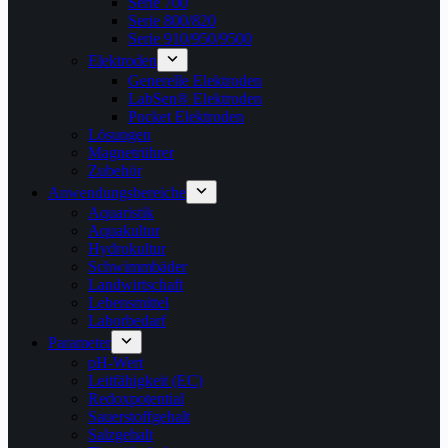
Serie 700
Serie 800/820
Serie 910/950/9500
Elektroden
Generelle Elektroden
LabSen® Elektroden
Pocket Elektroden
Lösungen
Magnetrührer
Zubehör
Anwendungsbereiche
Aquaristik
Aquakultur
Hydrokultur
Schwimmbäder
Landwirtschaft
Lebensmittel
Laborbedarf
Parameter
pH-Wert
Leitfähigkeit (EC)
Redoxpotential
Sauerstoffgehalt
Salzgehalt