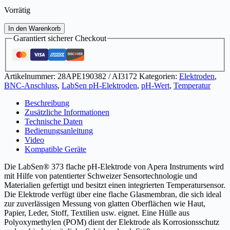
Vorrätig
LabSen®
In den Warenkorb
373
Garantiert sicherer Checkout
flache
kombinierte
pH-
Elektrode
Artikelnummer:
28APE190382 / AI3172
Kategorien:
Elektroden
,
für
BNC-Anschluss
,
LabSen pH-Elektroden
,
pH-Wert
,
Temperatur
Oberflächenmessungen
Menge
Beschreibung
Zusätzliche Informationen
Technische Daten
Bedienungsanleitung
Video
Kompatible Geräte
Die LabSen® 373 flache pH-Elektrode von Apera Instruments wird
mit Hilfe von patentierter Schweizer Sensortechnologie und
Materialien gefertigt und besitzt einen integrierten Temperatursensor.
Die Elektrode verfügt über eine flache Glasmembran, die sich ideal
zur zuverlässigen Messung von glatten Oberflächen wie Haut,
Papier, Leder, Stoff, Textilien usw. eignet. Eine Hülle aus
Polyoxymethylen (POM) dient der Elektrode als Korrosionsschutz