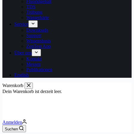
Fluoridgehalt
TDS
Trübung
Wasserhärte
Service
Downloads
Support
Wissensbasis
ZenTest App
Über uns
Kontakt
Messen
Publikationen
English
Warenkorb
Dein Warenkorb ist derzeit leer.
Anmelden
Suchen