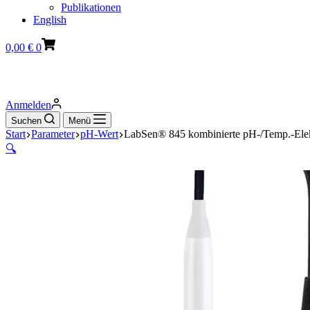
Publikationen
English
Warenkorb
0,00
€
0
Anmelden
Suchen
Menü
Start
Parameter
pH-Wert
LabSen® 845 kombinierte pH-/Temp.-Elekt
🔍