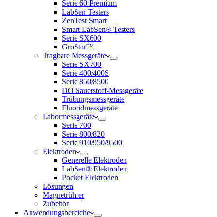
Serie 60 Premium
LabSen Testers
ZenTest Smart
Smart LabSen® Testers
Serie SX600
GroStar™
Tragbare Messgeräte
Serie SX700
Serie 400/400S
Serie 850/8500
DO Sauerstoff-Messgeräte
Trübungsmessgeräte
Fluoridmessgeräte
Labormessgeräte
Serie 700
Serie 800/820
Serie 910/950/9500
Elektroden
Generelle Elektroden
LabSen® Elektroden
Pocket Elektroden
Lösungen
Magnetrührer
Zubehör
Anwendungsbereiche