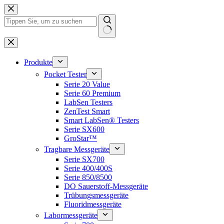
Zum
Inhalt
springen
Keine
Ergebnisse
Produkte
Pocket Tester
Serie 20 Value
Serie 60 Premium
LabSen Testers
ZenTest Smart
Smart LabSen® Testers
Serie SX600
GroStar™
Tragbare Messgeräte
Serie SX700
Serie 400/400S
Serie 850/8500
DO Sauerstoff-Messgeräte
Trübungsmessgeräte
Fluoridmessgeräte
Labormessgeräte