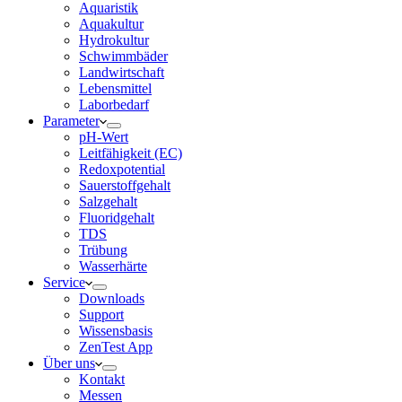
Aquaristik
Aquakultur
Hydrokultur
Schwimmbäder
Landwirtschaft
Lebensmittel
Laborbedarf
Parameter
pH-Wert
Leitfähigkeit (EC)
Redoxpotential
Sauerstoffgehalt
Salzgehalt
Fluoridgehalt
TDS
Trübung
Wasserhärte
Service
Downloads
Support
Wissensbasis
ZenTest App
Über uns
Kontakt
Messen