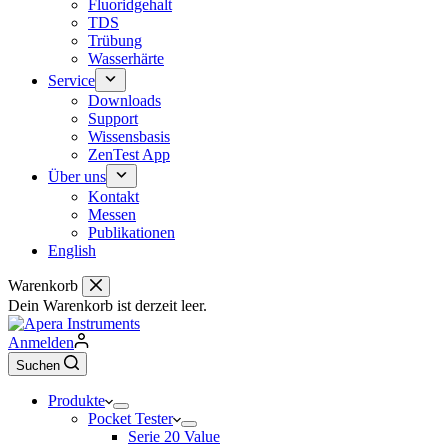
Fluoridgehalt
TDS
Trübung
Wasserhärte
Service
Downloads
Support
Wissensbasis
ZenTest App
Über uns
Kontakt
Messen
Publikationen
English
Warenkorb
Dein Warenkorb ist derzeit leer.
Anmelden
Suchen
Produkte
Pocket Tester
Serie 20 Value