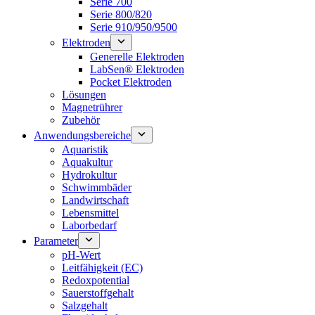
Serie 700
Serie 800/820
Serie 910/950/9500
Elektroden
Generelle Elektroden
LabSen® Elektroden
Pocket Elektroden
Lösungen
Magnetrührer
Zubehör
Anwendungsbereiche
Aquaristik
Aquakultur
Hydrokultur
Schwimmbäder
Landwirtschaft
Lebensmittel
Laborbedarf
Parameter
pH-Wert
Leitfähigkeit (EC)
Redoxpotential
Sauerstoffgehalt
Salzgehalt